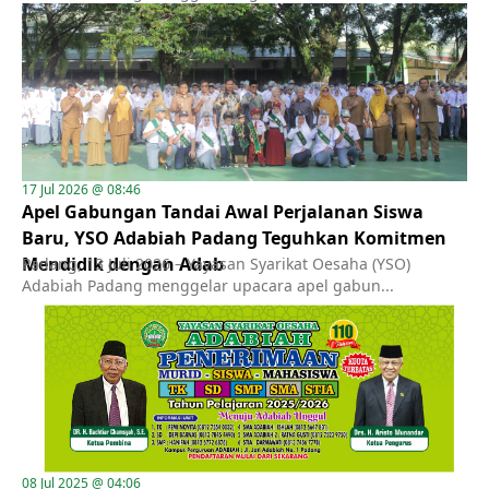
17 Jul 2026 @ 08:46
Apel Gabungan Tandai Awal Perjalanan Siswa
Baru, YSO Adabiah Padang Teguhkan Komitmen
Mendidik dengan Adab
Padang, 13 Juli 2026 – Yayasan Syarikat Oesaha (YSO)
Adabiah Padang menggelar upacara apel gabun...
08 Jul 2025 @ 04:06