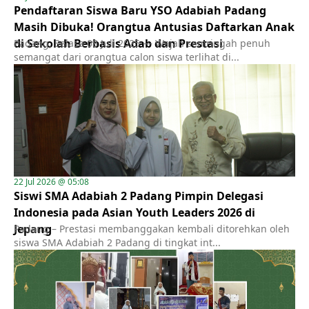
Pendaftaran Siswa Baru YSO Adabiah Padang
Masih Dibuka! Orangtua Antusias Daftarkan Anak
di Sekolah Berbasis Adab dan Prestasi
Padang, Selasa 08 Juli 2025 — Wajah semringah penuh
semangat dari orangtua calon siswa terlihat di...
22 Jul 2026 @ 05:08
Siswi SMA Adabiah 2 Padang Pimpin Delegasi
Indonesia pada Asian Youth Leaders 2026 di
Jepang
Padang – Prestasi membanggakan kembali ditorehkan oleh
siswa SMA Adabiah 2 Padang di tingkat int...