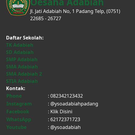
Oesaha Adabiah
Jl. Jati Adabiah No, 1 Padang Telp, (0751)
22685 - 26727
Daftar Sekolah:
TK Adabiah
SD Adabiah
SMP Adabiah
SMA Adabiah
SMA Adabiah 2
STIA Adabiah
Kontak:
Phone
: 082342123432
Instagram
: @ysoadabiahpadang
Facebook
:
Klik Disini
WhatsApp
: 62172371723
Youtube
: @ysoadabiah