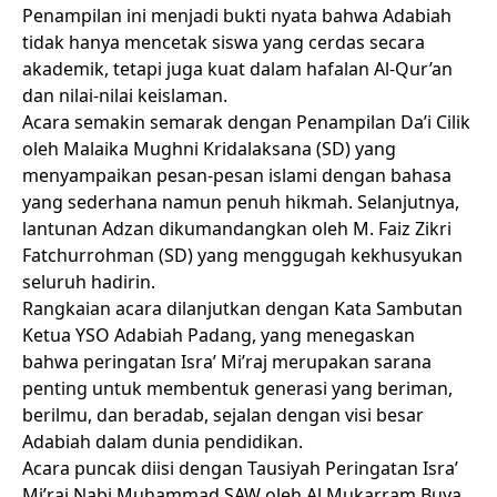
Penampilan ini menjadi bukti nyata bahwa Adabiah
tidak hanya mencetak siswa yang cerdas secara
akademik, tetapi juga kuat dalam hafalan Al-Qur’an
dan nilai-nilai keislaman.
Acara semakin semarak dengan Penampilan Da’i Cilik
oleh Malaika Mughni Kridalaksana (SD) yang
menyampaikan pesan-pesan islami dengan bahasa
yang sederhana namun penuh hikmah. Selanjutnya,
lantunan Adzan dikumandangkan oleh M. Faiz Zikri
Fatchurrohman (SD) yang menggugah kekhusyukan
seluruh hadirin.
Rangkaian acara dilanjutkan dengan Kata Sambutan
Ketua YSO Adabiah Padang, yang menegaskan
bahwa peringatan Isra’ Mi’raj merupakan sarana
penting untuk membentuk generasi yang beriman,
berilmu, dan beradab, sejalan dengan visi besar
Adabiah dalam dunia pendidikan.
Acara puncak diisi dengan Tausiyah Peringatan Isra’
Mi’raj Nabi Muhammad SAW oleh Al Mukarram Buya