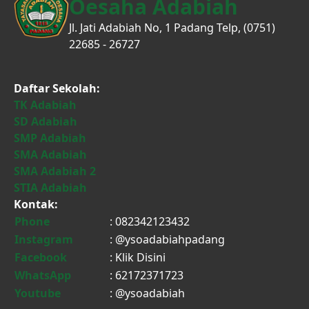
Oesaha Adabiah
Jl. Jati Adabiah No, 1 Padang Telp, (0751)
22685 - 26727
Daftar Sekolah:
TK Adabiah
SD Adabiah
SMP Adabiah
SMA Adabiah
SMA Adabiah 2
STIA Adabiah
Kontak:
Phone
: 082342123432
Instagram
: @ysoadabiahpadang
Facebook
:
Klik Disini
WhatsApp
: 62172371723
Youtube
: @ysoadabiah