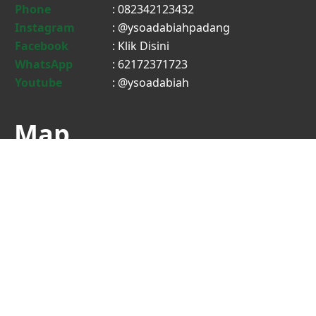
Phone
: 082342123432
Instagram
: @ysoadabiahpadang
Facebook
:
Klik Disini
WhatsApp
: 62172371723
Youtube
: @ysoadabiah
Map