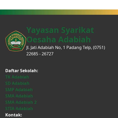
Yayasan Syarikat
Oesaha Adabiah
Jl. Jati Adabiah No, 1 Padang Telp, (0751)
22685 - 26727
Daftar Sekolah:
TK Adabiah
SD Adabiah
SMP Adabiah
SMA Adabiah
SMA Adabiah 2
STIA Adabiah
Kontak: